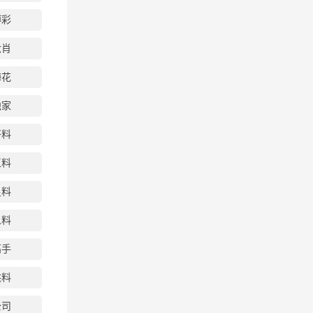
博彩
六肖
梅花
独家
好料
王料
皇料
人料
高手
供料
公司