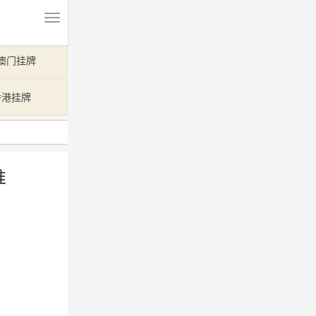
澳门挂牌
香港挂牌
准