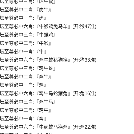
彩坛至尊必中三肖:『虎牛鼠』
彩坛至尊必中二肖:『虎牛』
彩坛至尊必中一肖:『虎』
彩坛至尊必中六肖:『牛猴鸡兔马羊』(开:猴47准)
彩坛至尊必中三肖:『牛猴鸡』
彩坛至尊必中二肖:『牛猴』
彩坛至尊必中一肖:『牛』
彩坛至尊必中六肖:『鸡牛蛇猪狗猴』(开:狗33准)
彩坛至尊必中三肖:『鸡牛蛇』
彩坛至尊必中二肖:『鸡牛』
彩坛至尊必中一肖:『鸡』
彩坛至尊必中六肖:『鸡牛马蛇猪兔』(开:兔16准)
彩坛至尊必中三肖:『鸡牛马』
彩坛至尊必中二肖:『鸡牛』
彩坛至尊必中一肖:『鸡』
彩坛至尊必中六肖:『牛虎蛇马猴鸡』(开:鸡22准)