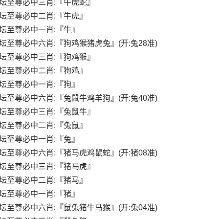
彩坛至尊必中三肖:『牛虎蛇』
彩坛至尊必中二肖:『牛虎』
彩坛至尊必中一肖:『牛』
彩坛至尊必中六肖:『狗鸡猴猪虎兔』(开:兔28准)
彩坛至尊必中三肖:『狗鸡猴』
彩坛至尊必中二肖:『狗鸡』
彩坛至尊必中一肖:『狗』
彩坛至尊必中六肖:『兔鼠牛鸡羊狗』(开:兔40准)
彩坛至尊必中三肖:『兔鼠牛』
彩坛至尊必中二肖:『兔鼠』
彩坛至尊必中一肖:『兔』
彩坛至尊必中六肖:『猪马虎鸡鼠蛇』(开:猪08准)
彩坛至尊必中三肖:『猪马虎』
彩坛至尊必中二肖:『猪马』
彩坛至尊必中一肖:『猪』
彩坛至尊必中六肖:『鼠兔猪牛马猴』(开:兔04准)