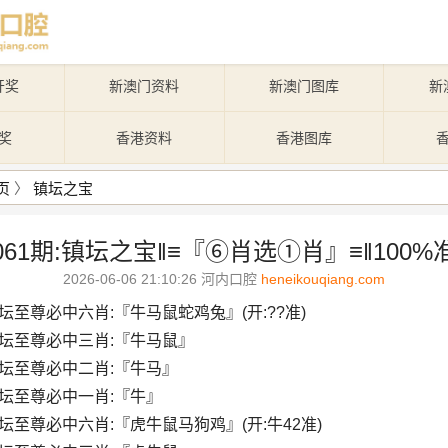
开奖
新澳门资料
新澳门图库
新
奖
香港资料
香港图库
页
〉
镇坛之宝
061期:镇坛之宝‖≡『⑥肖选①肖』≡‖100%
2026-06-06 21:10:26
河内口腔
heneikouqiang.com
彩坛至尊必中六肖:『牛马鼠蛇鸡兔』(开:??准)
彩坛至尊必中三肖:『牛马鼠』
彩坛至尊必中二肖:『牛马』
彩坛至尊必中一肖:『牛』
彩坛至尊必中六肖:『虎牛鼠马狗鸡』(开:牛42准)