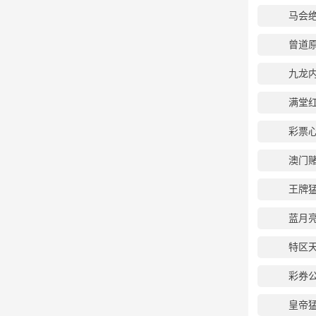
马会
曾道
九龙
满堂
彩票
澳门
王牌
蓝月
特区
彩券
皇帝