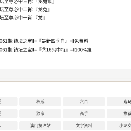
彩坛至尊必中三肖:『龙兔猴』
彩坛至尊必中二肖:『龙兔』
彩坛至尊必中一肖:『龙』
061期:镇坛之宝‖≡『最新四季肖』≡‖免费料
061期:镇坛之宝‖≡『㊣16码中特』≡‖100%准
版
权威
六合
跑
版
独家
高手
推
幕
澳门投注站
文字资料
小龙