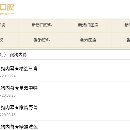
开奖
新澳门资料
新澳门图库
新
奖
香港资料
香港图库
页
〉
跑狗内幕
:跑狗内幕★精选三肖
 20:03:24
:跑狗内幕★单双中特
 20:03:20
:跑狗内幕★家畜野兽
 20:03:15
:跑狗内幕★精准波色