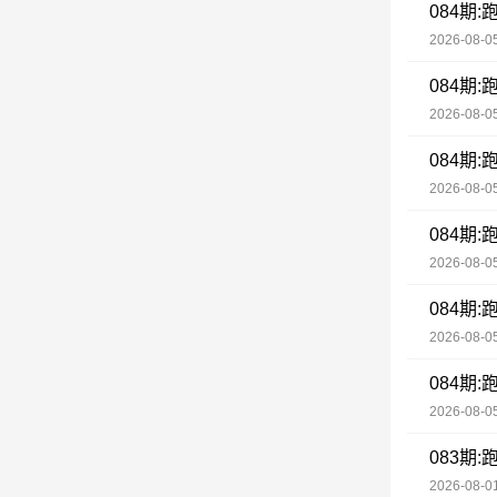
084期
2026-08-05
084期
2026-08-05
084期
2026-08-05
084期
2026-08-05
084期
2026-08-05
084期
2026-08-05
083期
2026-08-01