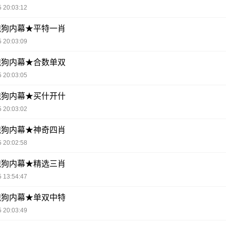
 20:03:12
:跑狗内幕★平特一肖
 20:03:09
:跑狗内幕★合数单双
 20:03:05
:跑狗内幕★买什开什
 20:03:02
:跑狗内幕★神奇四肖
 20:02:58
:跑狗内幕★精选三肖
 13:54:47
:跑狗内幕★单双中特
 20:03:49