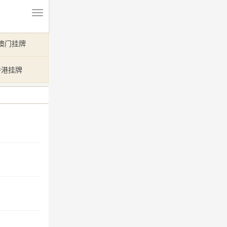
澳门挂牌
香港挂牌