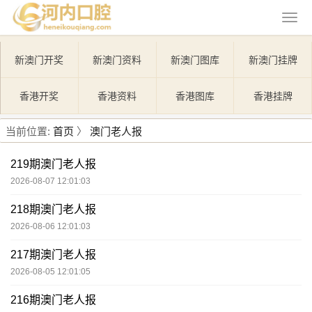
新澳门开奖
新澳门资料
新澳门图库
新澳门挂牌
香港开奖
香港资料
香港图库
香港挂牌
当前位置:
首页
〉
澳门老人报
219期澳门老人报
2026-08-07 12:01:03
218期澳门老人报
2026-08-06 12:01:03
217期澳门老人报
2026-08-05 12:01:05
216期澳门老人报