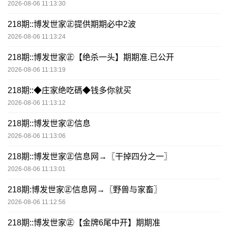
2026-08-06 11:13:30
218期::博发世家㊣提供期期必中2波
2026-08-06 11:13:24
218期::博发世家㊣【绝杀一头】期期准.已公开
2026-08-06 11:13:19
218期::◆庄家绝吃碼◆钱多你就买
2026-08-06 11:13:12
218期::博发世家㊣信息
2026-08-06 11:13:06
218期::博发世家㊣信息网→〖干掉四分之一〗
2026-08-06 11:13:01
218期:博发世家㊣信息网→〖野兽与家畜〗
2026-08-06 11:12:56
218期::博发世家㊣【金牌6尾中开】期期准