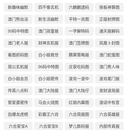
新趣味幽默
四不像玄机
六麒麟透码
铁板神算图
澳门熊出没
新生活幽默
平特一肖图
正版射牌图
30码中特图
澳门孩童报
一字解特码
通天报解码
澳门老人报
财神玄机报
澳门签牌图
凤凰卜封图
看图抓码图
白小姐救世
腾算策略报
澳门蛇蛋图
周公玄机报
36码中特图
庄家吃码图
澳门男人味
白小姐会员
白小姐密传
波肖一波中
波肖尾门报
传真八点料
澳门大陆报
澳门大陆仔
发财波局报
管家婆密传
马会火烧图
红姐内幕图
澳话中有意
劲爆龙虎榜
彩霸王六肖
六合简报图
六合英雄报
六合家宝A
六合家宝B
梦儿数码报
内部传真报