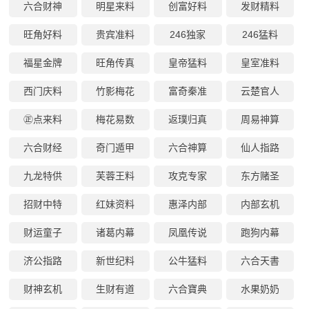
六合财神
明星来料
创富好料
发财精料
旺角好料
贵宾准料
246独家
246猛料
福星金牌
旺角传真
皇帝猛料
皇室准料
西门庆料
竹影梅花
富奇秦准
云楚官人
㊣点来料
梅花易数
返璞归真
周易神算
六合财经
奇门遁甲
六合神算
仙人指路
九龙特供
芙蓉王料
攻克专家
东方赌圣
招财中特
红妹资料
惠泽内部
内部玄机
财运童子
诸葛内幕
凤凰传说
跑狗内幕
济公指路
新世纪料
公牛猛料
六合天書
财神玄机
生财有道
六合寶典
水果奶奶