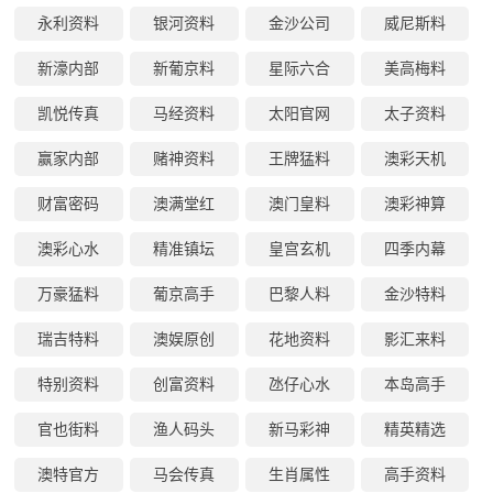
永利资料
银河资料
金沙公司
威尼斯料
新濠内部
新葡京料
星际六合
美高梅料
凯悦传真
马经资料
太阳官网
太子资料
赢家内部
赌神资料
王牌猛料
澳彩天机
财富密码
澳满堂红
澳门皇料
澳彩神算
澳彩心水
精准镇坛
皇宫玄机
四季内幕
万豪猛料
葡京高手
巴黎人料
金沙特料
瑞吉特料
澳娱原创
花地资料
影汇来料
特别资料
创富资料
氹仔心水
本岛高手
官也街料
渔人码头
新马彩神
精英精选
澳特官方
马会传真
生肖属性
高手资料