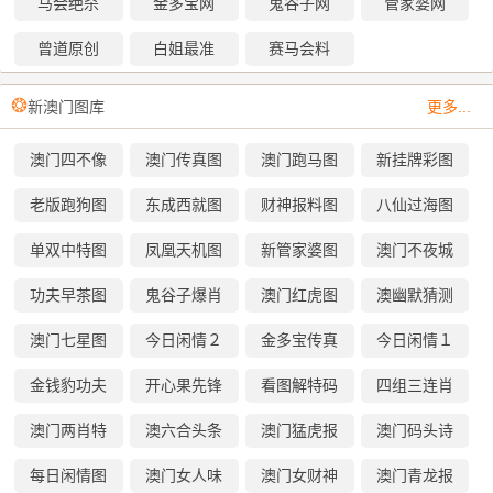
马会绝杀
金多宝网
鬼谷子网
管家婆网
曾道原创
白姐最准
赛马会料
❂
新澳门图库
更多...
澳门四不像
澳门传真图
澳门跑马图
新挂牌彩图
老版跑狗图
东成西就图
财神报料图
八仙过海图
单双中特图
凤凰天机图
新管家婆图
澳门不夜城
功夫早茶图
鬼谷子爆肖
澳门红虎图
澳幽默猜测
澳门七星图
今日闲情２
金多宝传真
今日闲情１
金钱豹功夫
开心果先锋
看图解特码
四组三连肖
澳门两肖特
澳六合头条
澳门猛虎报
澳门码头诗
每日闲情图
澳门女人味
澳门女财神
澳门青龙报