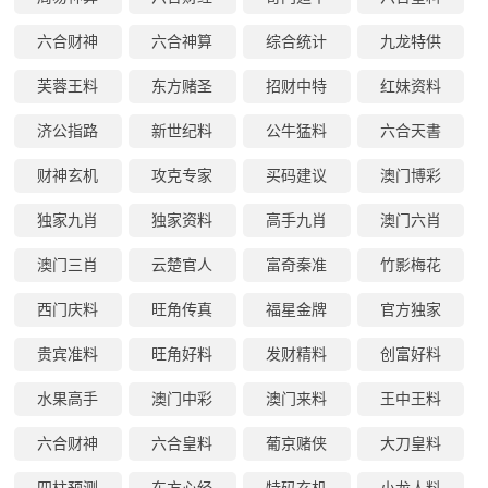
六合财神
六合神算
综合统计
九龙特供
芙蓉王料
东方赌圣
招财中特
红妹资料
济公指路
新世纪料
公牛猛料
六合天書
财神玄机
攻克专家
买码建议
澳门博彩
独家九肖
独家资料
高手九肖
澳门六肖
澳门三肖
云楚官人
富奇秦准
竹影梅花
西门庆料
旺角传真
福星金牌
官方独家
贵宾准料
旺角好料
发财精料
创富好料
水果高手
澳门中彩
澳门来料
王中王料
六合财神
六合皇料
葡京赌侠
大刀皇料