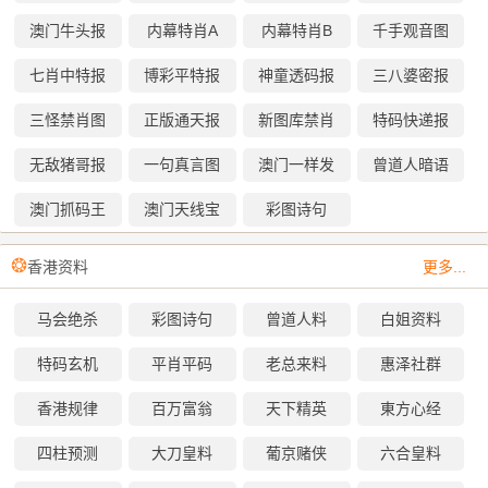
澳门牛头报
内幕特肖A
内幕特肖B
千手观音图
七肖中特报
博彩平特报
神童透码报
三八婆密报
三怪禁肖图
正版通天报
新图库禁肖
特码快递报
无敌猪哥报
一句真言图
澳门一样发
曾道人暗语
澳门抓码王
澳门天线宝
彩图诗句
❂
香港资料
更多...
马会绝杀
彩图诗句
曾道人料
白姐资料
特码玄机
平肖平码
老总来料
惠泽社群
香港规律
百万富翁
天下精英
東方心经
四柱预测
大刀皇料
葡京赌侠
六合皇料