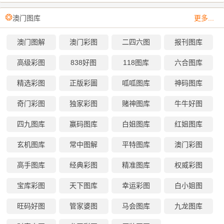
❂
澳门图库
更多...
澳门图解
澳门彩图
二四六图
报刊图库
高级彩图
838好图
118图库
六合图库
精选彩图
正版彩圖
呱呱图库
神码图库
奇门彩图
独家彩图
赌神图库
牛牛好图
四九图库
赢码图库
白姐图库
红姐图库
玄机图库
常中图解
平特图库
澳门彩图
高手图库
经典彩图
精准图库
权威彩图
宝库彩图
天下图库
幸运彩图
白小姐图
旺码好图
管家婆图
马会图库
九龙图库