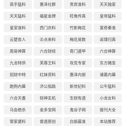
高手猛料
惠泽社群
贵宾准料
天天独家
天天猛料
福星金牌
旺角传真
皇帝猛料
皇室准料
西门庆料
竹影梅花
富奇秦准
云楚官人
㊣点来料
梅花易数
返璞归真
周易神算
六合财经
奇门遁甲
六合神算
九龙特供
芙蓉王料
攻克专家
东方赌圣
招财中特
红妹资料
惠泽内部
诸葛内幕
跑狗内幕
济公指路
新世纪料
公牛猛料
六合天書
财神玄机
生财有道
小龙女料
马会绝杀
金多宝网
鬼谷子网
报刊大全
管家婆料
曾道原创
白姐最准
本站推荐