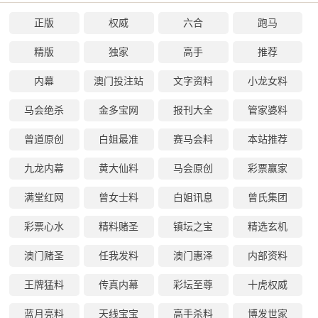
正版
权威
六合
跑马
精版
独家
高手
推荐
内幕
澳门投注站
文字资料
小龙女料
马会绝杀
金多宝网
报刊大全
管家婆料
曾道原创
白姐最准
赛马会料
本站推荐
九龙内幕
黄大仙料
马会原创
彩票赢家
满堂红网
曾女士料
白姐讯息
曾氏集团
彩票心水
精料赌圣
镇坛之宝
精选玄机
澳门赌圣
任我发料
澳门惠泽
内部资料
王牌猛料
传真内幕
彩坛至尊
十虎权威
蓝月亮料
天线宝宝
高手杀料
博发世家