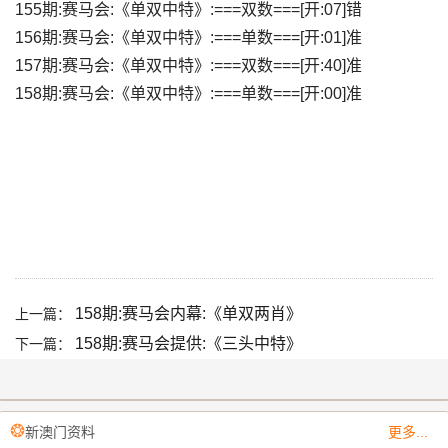
155期:赛马会:《单双中特》:===双数===[开:07]错
156期:赛马会:《单双中特》:===单数===[开:01]准
157期:赛马会:《单双中特》:===双数===[开:40]准
158期:赛马会:《单双中特》:===单数===[开:00]准
158期:赛马会内幕:《单双两肖》
上一篇：
158期:赛马会提供:《三头中特》
下一篇：
❂
新澳门资料
更多...