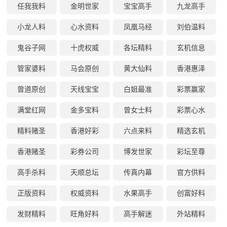
任我我料
金明世家
宝宝高手
九龙高手
小龙人料
心水资料
凤凰马经
刘伯温料
鬼谷子网
十虎权威
各坛精料
玄机信息
管家婆料
马会原创
黄大仙料
香港惠泽
曾道原创
天线宝宝
白姐最准
彩票赢家
满堂红网
金多宝料
曾女士料
彩票心水
精料赌圣
香港好彩
六点来料
精选玄机
香港赌圣
彩券公司
博发世家
彩坛至尊
高手杀料
天顺总坛
传真内幕
官方供料
正版资料
权威资料
水果高手
创富好料
发财精料
旺角好料
高手解迷
外站精料