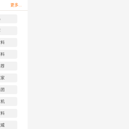
更多...
马
荐
女料
婆料
推荐
赢家
集团
玄机
资料
权威