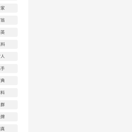
世家
富翁
精英
来料
官人
高手
寶典
精料
社群
金牌
归真