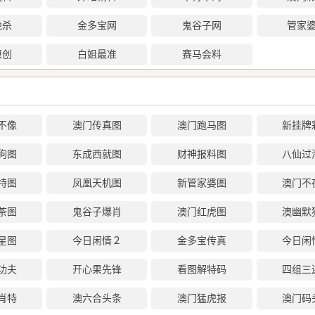
绝杀
金多宝网
鬼谷子网
管家
原创
白姐最准
赛马会料
不像
澳门传真图
澳门跑马图
新挂牌
狗图
东成西就图
财神报料图
八仙过
特图
凤凰天机图
新管家婆图
澳门不
茶图
鬼谷子爆肖
澳门红虎图
澳幽默
星图
今日闲情２
金多宝传真
今日闲
功夫
开心果先锋
看图解特码
四组三
肖特
澳六合头条
澳门猛虎报
澳门码