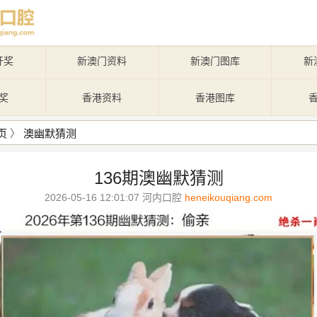
开奖
新澳门资料
新澳门图库
新
奖
香港资料
香港图库
页
〉
澳幽默猜测
136期澳幽默猜测
2026-05-16 12:01:07
河内口腔
heneikouqiang.com