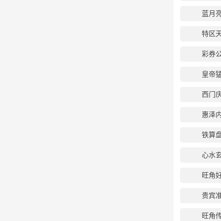
蓝月
特区
彩券
皇帝
西门
惠泽
铁算
心水
旺角
贵宾
旺角