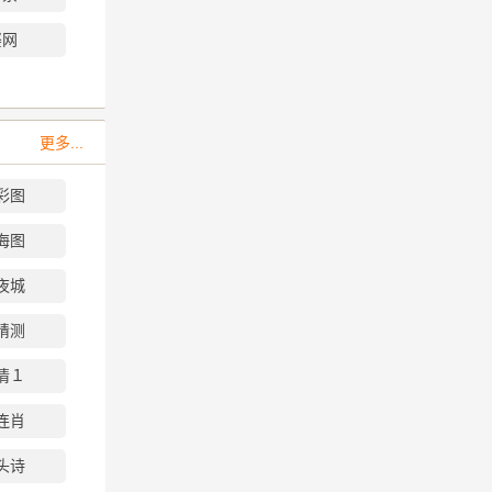
婆网
更多...
彩图
海图
夜城
猜测
情１
连肖
头诗