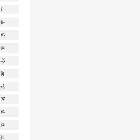
皇料
特供
资料
天書
博彩
六肖
梅花
独家
好料
王料
皇料