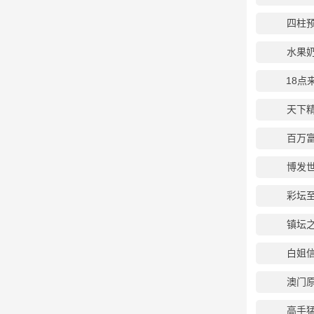
四柱
水果
18点
天下
百万
博发
彩坛
镇坛
白姐
澳门
高手