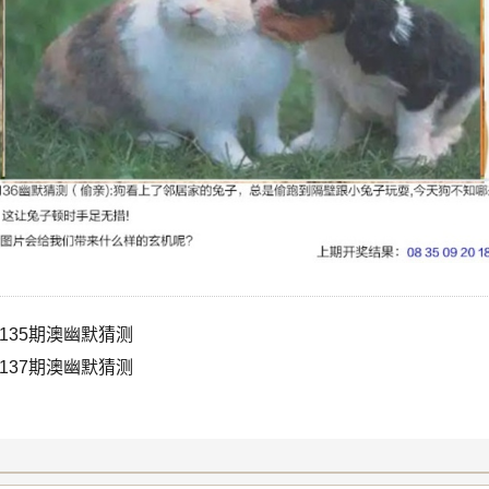
135期澳幽默猜测
137期澳幽默猜测