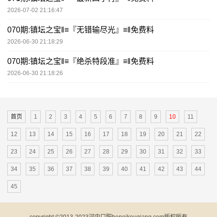
2026-07-02 21:16:47
070期:镇坛之宝‖≡『无错输尽光』≡‖免费料
2026-06-30 21:18:29
070期:镇坛之宝‖≡『绝杀特段准』≡‖免费料
2026-06-30 21:18:26
首页
1
2
3
4
5
6
7
8
9
10
11
12
13
14
15
16
17
18
19
20
21
22
23
24
25
26
27
28
29
30
31
32
33
34
35
36
37
38
39
40
41
42
43
44
45
copyright ©2013-2023河内口腔heneikouqiang.com版权所有