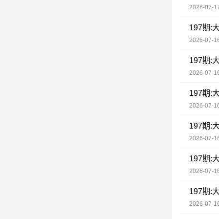
2026-07-17
197期:
2026-07-16
197期:
2026-07-16
197期:
2026-07-16
197期:
2026-07-16
197期:
2026-07-16
197期:
2026-07-16