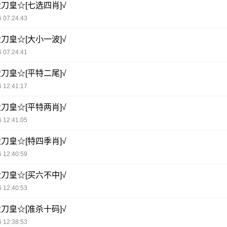
大刀皇☆[七选四肖]√
 07:24:43
大刀皇☆[大小一波]√
 07:24:41
大刀皇☆[平特二尾]√
 12:41:17
大刀皇☆[平特两肖]√
 12:41:05
大刀皇☆[特四季肖]√
 12:40:59
大刀皇☆[买六不中]√
 12:40:53
大刀皇☆[准杀十码]√
 12:38:53