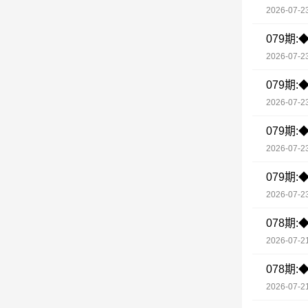
2026-07-23
079期
2026-07-23
079期
2026-07-23
079期
2026-07-23
079期
2026-07-23
078期
2026-07-21
078期
2026-07-21