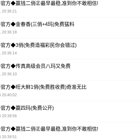
:◆官方◆赢钱二俏㊣最早最稳,准到你不敢相信!
 20:36:21
:◆官方◆金春香(三俏+4玛)免费猛料
 20:36:18
:◆官方◆3俏(免费造福彩民你会错过)
 20:36:14
:◆官方◆传真高级会员八玛又免费
 20:36:10
:◆官方◆旺大鲜1俏(免费胜收费)奇准无比
 20:40:02
:◆官方◆赢四玛(免费公开)
 20:39:56
:◆官方◆赢钱二俏㊣最早最稳,准到你不敢相信!
 20:39:51