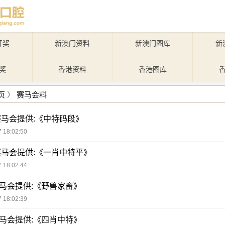
开奖
新澳门资料
新澳门图库
新
奖
香港资料
香港图库
页
〉
赛马会料
:赛马会提供:《中特码段》
 18:02:50
:赛马会提供:《一肖中特平》
 18:02:44
赛马会提供:《野兽家畜》
 18:02:39
赛马会提供:《四肖中特》