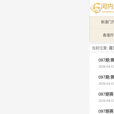
新澳门
香港开
当前位置:
首
097期
2026-04-07
097期
2026-04-07
097期
2026-04-07
097期