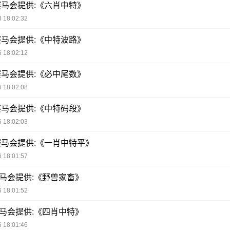
:赛马会提供:《六肖中特》
 18:02:32
:赛马会提供:《中特波路》
 18:02:12
:赛马会提供:《必中尾数》
 18:02:08
:赛马会提供:《中特码段》
 18:02:03
:赛马会提供:《一肖中特平》
 18:01:57
赛马会提供:《野兽家畜》
 18:01:52
赛马会提供:《四肖中特》
 18:01:46