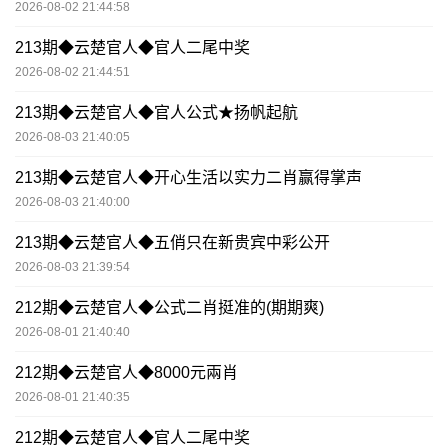
2026-08-02 21:44:58
213期◆云楚官人◆官人二尾中奖
2026-08-02 21:44:51
213期◆云楚官人◆官人公式★扬帆起航
2026-08-03 21:40:05
213期◆云楚官人◆开心生活以实力二肖赢得掌声
2026-08-03 21:40:00
213期◆云楚官人◆五俏只在新贵宾中彩公开
2026-08-03 21:39:54
212期◆云楚官人◆公式二肖挺准的(期期爽)
2026-08-01 21:40:40
212期◆云楚官人◆8000元兩肖
2026-08-01 21:40:35
212期◆云楚官人◆官人二尾中奖