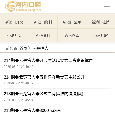
新澳门开奖
新澳门资料
新澳门图库
新澳门挂牌
香港开奖
香港资料
香港图库
香港挂牌
当前位置:
首页
〉
云楚官人
214期◆云楚官人◆开心生活以实力二肖赢得掌声
2026-08-04 21:46:46
214期◆云楚官人◆五俏只在新贵宾中彩公开
2026-08-04 21:46:42
213期◆云楚官人◆公式二肖挺准的(期期爽)
2026-08-02 21:45:04
213期◆云楚官人◆8000元兩肖