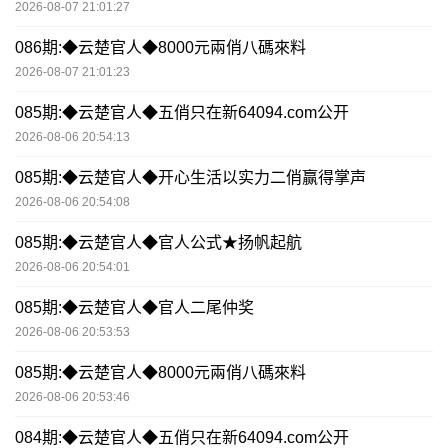
2026-08-07 21:01:27
086期:◆云楚官人◆8000元兩俏八碼來料
2026-08-07 21:01:23
085期:◆云楚官人◆五俏只在新64094.com公开
2026-08-06 20:54:13
085期:◆云楚官人◆开心生活以实力二俏赢得掌声
2026-08-06 20:54:08
085期:◆云楚官人◆官人公式★扬帆起航
2026-08-06 20:54:01
085期:◆云楚官人◆官人二尾仲奖
2026-08-06 20:53:53
085期:◆云楚官人◆8000元兩俏八碼來料
2026-08-06 20:53:46
084期:◆云楚官人◆五俏只在新64094.com公开