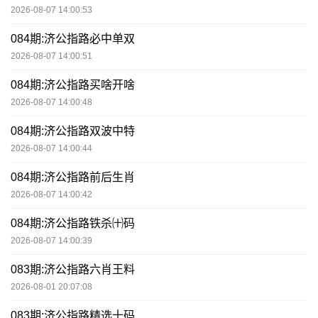
2026-08-07 14:00:53
084期:济公指路必中单双
2026-08-07 14:00:51
084期:济公指路买啥开啥
2026-08-07 14:00:48
084期:济公指路双波中特
2026-08-07 14:00:44
084期:济公指路前后生肖
2026-08-07 14:00:42
084期:济公指路铁杀㈩码
2026-08-07 14:00:39
083期:济公指路六肖王料
2026-08-01 20:07:08
083期:济公指路精选十码