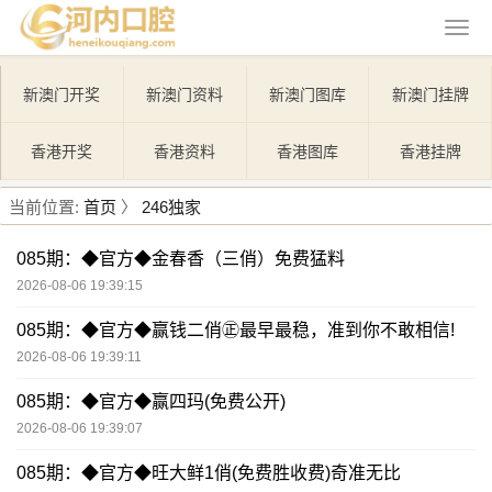
新澳门开奖
新澳门资料
新澳门图库
新澳门挂牌
香港开奖
香港资料
香港图库
香港挂牌
当前位置:
首页
〉
246独家
085期：◆官方◆金春香（三俏）免费猛料
2026-08-06 19:39:15
085期：◆官方◆赢钱二俏㊣最早最稳，准到你不敢相信!
2026-08-06 19:39:11
085期：◆官方◆赢四玛(免费公开)
2026-08-06 19:39:07
085期：◆官方◆旺大鲜1俏(免费胜收费)奇准无比