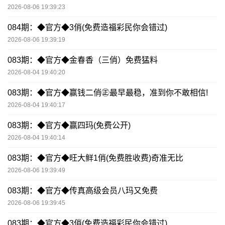
2026-08-06 19:39:23
084期：◆官方◆3俏(免费造福彩民你会错过)
2026-08-06 19:39:19
083期：◆官方◆金春香（三俏）免费猛料
2026-08-04 19:40:20
083期：◆官方◆赢钱二俏㊣最早最稳，准到你不敢相信!
2026-08-04 19:40:17
083期：◆官方◆赢四玛(免费公开)
2026-08-04 19:40:14
083期：◆官方◆旺大鲜1俏(免费胜收费)奇准无比
2026-08-06 19:39:49
083期：◆官方◆传真高级会员八玛又免费
2026-08-06 19:39:45
083期：◆官方◆3俏(免费造福彩民你会错过)