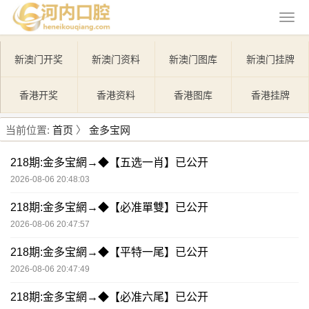
新澳门开奖
新澳门资料
新澳门图库
新澳门挂牌
香港开奖
香港资料
香港图库
香港挂牌
当前位置:
首页
〉
金多宝网
218期:金多宝網→◆【五选一肖】已公开
2026-08-06 20:48:03
218期:金多宝網→◆【必准單雙】已公开
2026-08-06 20:47:57
218期:金多宝網→◆【平特一尾】已公开
2026-08-06 20:47:49
218期:金多宝網→◆【必准六尾】已公开