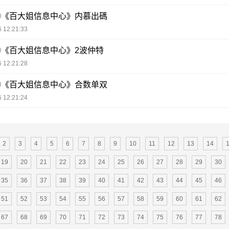
:㊣《百大姐信息中心》内慕出碼
 12:21:33
:㊣《百大姐信息中心》2波仲特
 12:21:28
:㊣《百大姐信息中心》合数单双
 12:21:24
2
3
4
5
6
7
8
9
10
11
12
13
14
19
20
21
22
23
24
25
26
27
28
29
30
35
36
37
38
39
40
41
42
43
44
45
46
51
52
53
54
55
56
57
58
59
60
61
62
67
68
69
70
71
72
73
74
75
76
77
78