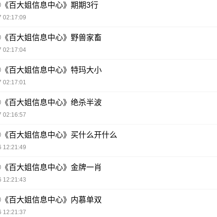
:㊣《百大姐信息中心》期期3行
 02:17:09
:㊣《百大姐信息中心》野兽家畜
 02:17:04
:㊣《百大姐信息中心》特玛大小
 02:17:01
:㊣《百大姐信息中心》绝杀半波
 02:16:57
:㊣《百大姐信息中心》买什么开什么
 12:21:49
:㊣《百大姐信息中心》金牌一肖
 12:21:43
:㊣《百大姐信息中心》内慕单双
 12:21:37