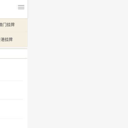
澳门挂牌
香港挂牌