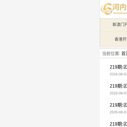
新澳门
香港开
当前位置:
首
219期
2026-08-07
219期
2026-08-07
219期
2026-08-07
219期