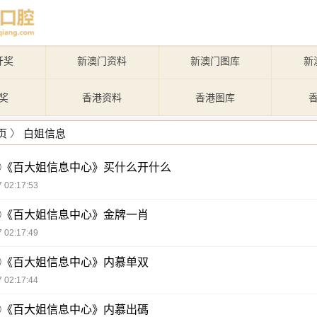
开奖
新澳门资料
新澳门图库
新
奖
香港资料
香港图库
页
〉
白姐信息
:㊣《百大姐信息中心》买什么开什么
 02:17:53
:㊣《百大姐信息中心》金牌一肖
 02:17:49
:㊣《百大姐信息中心》内慕单双
 02:17:44
:㊣《百大姐信息中心》内慕出碼