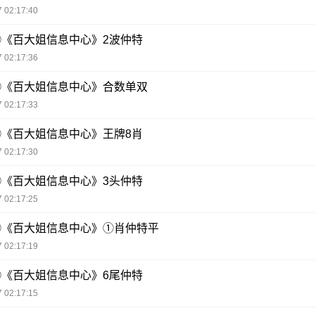
 02:17:40
:㊣《百大姐信息中心》2波仲特
 02:17:36
:㊣《百大姐信息中心》合数单双
 02:17:33
:㊣《百大姐信息中心》王牌8肖
 02:17:30
:㊣《百大姐信息中心》3头仲特
 02:17:25
:㊣《百大姐信息中心》①肖仲特平
 02:17:19
:㊣《百大姐信息中心》6尾仲特
 02:17:15