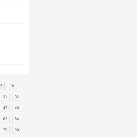
15
16
31
32
47
48
63
64
79
80