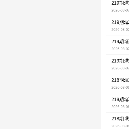
219期
2026-08-07
219期
2026-08-07
219期
2026-08-07
219期
2026-08-07
218期
2026-08-06
218期
2026-08-06
218期
2026-08-06