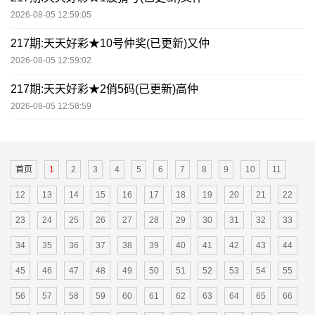
2026-08-05 12:59:05
217期:天天好彩★10号仲奖(已更新)又仲
2026-08-05 12:59:02
217期:天天好彩★2俏5码(已更新)高仲
2026-08-05 12:58:59
首页
1
2
3
4
5
6
7
8
9
10
11
12
13
14
15
16
17
18
19
20
21
22
23
24
25
26
27
28
29
30
31
32
33
34
35
36
37
38
39
40
41
42
43
44
45
46
47
48
49
50
51
52
53
54
55
56
57
58
59
60
61
62
63
64
65
66