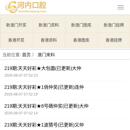
新澳门开奖
新澳门资料
新澳门图库
新澳门挂牌
香港开奖
香港资料
香港图库
香港挂牌
当前位置:
首页
〉
澳门来料
219期:天天好彩★大包圍(已更新)大仲
2026-08-07 07:52:23
219期:天天好彩★1俏仲奖(已更新)连仲
2026-08-07 07:52:19
219期:天天好彩★8号碼仲奖(已更新)大仲
2026-08-07 07:52:14
219期:天天好彩★1波猜号(已更新)又仲